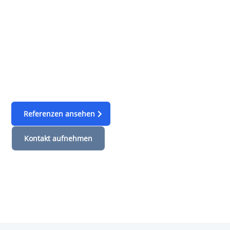
Entdecken Sie, wie wir bei BAUMANN
Engineering mit innovativen Lösungen
und maßgeschneiderten Ansätzen den
Erfolg unserer Kunden vorantreiben.
Von der ersten Idee bis zur fertigen
Lösung – präzise, effizient und immer
einen Schritt voraus.
Referenzen ansehen
Kontakt aufnehmen