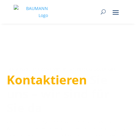
I
HR WEG ZU INNOVATIVEN ENGINEERING-LÖSUNGEN
Kontaktieren
Sie
uns – wir sind für
Sie da
Ob technische Fragen, konkrete Projektideen oder der
Wunsch nach einer unverbindlichen Ersteinschätzung – wir
sind für Sie da. Nehmen Sie Kontakt auf und erfahren Sie